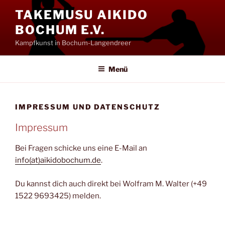
Zum
TAKEMUSU AIKIDO
Inhalt
BOCHUM E.V.
springen
Kampfkunst in Bochum-Langendreer
Menü
IMPRESSUM UND DATENSCHUTZ
Impressum
Bei Fragen schicke uns eine E-Mail an
info(at)aikidobochum.de
.
Du kannst dich auch direkt bei Wolfram M. Walter (+49
1522 9693425) melden.