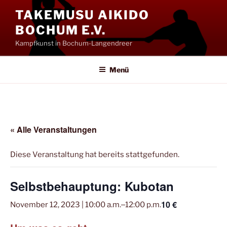
Zum
TAKEMUSU AIKIDO
Inhalt
BOCHUM E.V.
springen
Kampfkunst in Bochum-Langendreer
Menü
« Alle Veranstaltungen
Diese Veranstaltung hat bereits stattgefunden.
Selbstbehauptung: Kubotan
10 €
November 12, 2023 | 10:00 a.m.
‒
12:00 p.m.