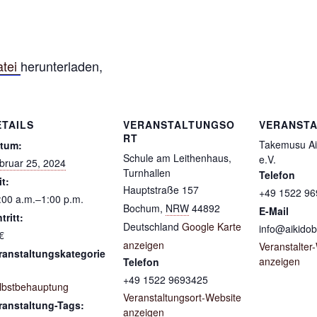
atei
herunterladen,
ETAILS
VERANSTALTUNGSO
VERANSTA
RT
Takemusu Ai
tum:
Schule am Leithenhaus,
e.V.
bruar 25, 2024
Turnhallen
Telefon
it:
Hauptstraße 157
+49 1522 9
:00 a.m.‒1:00 p.m.
Bochum
,
NRW
44892
E-Mail
tritt:
Deutschland
Google Karte
info@aikido
€
anzeigen
Veranstalter
ranstaltungskategorie
anzeigen
Telefon
+49 1522 9693425
lbstbehauptung
Veranstaltungsort-Website
ranstaltung-Tags:
anzeigen