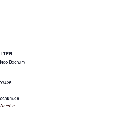
LTER
kido Bochum
693425
bochum.de
-Website