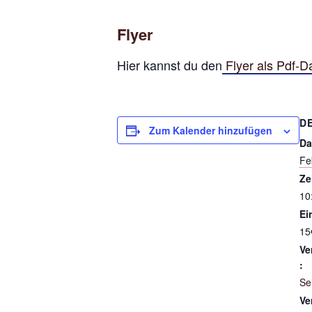
Flyer
Hier kannst du den
Flyer als Pdf-D
D
Zum Kalender hinzufügen
Da
Fe
Ze
10
Ein
15
Ve
:
Se
Ve