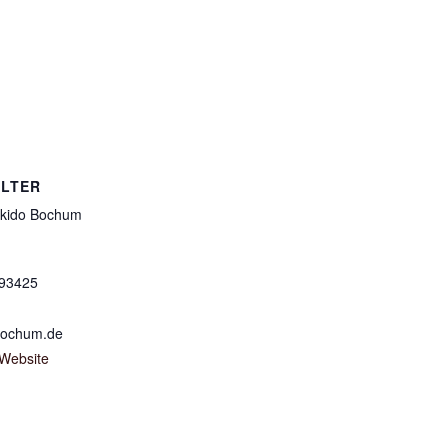
LTER
kido Bochum
693425
bochum.de
-Website