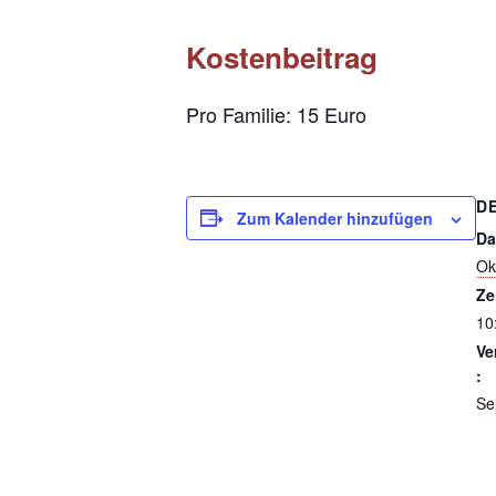
Kostenbeitrag
Pro Familie: 15 Euro
D
Zum Kalender hinzufügen
Da
Ok
Ze
10
Ve
:
Se