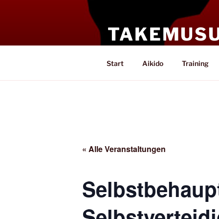
Zum
Inhalt
TAKEMUSU 
springen
Kampfkunst in Bochum-Lange
Start
Aikido
Training
« Alle Veranstaltungen
Selbstbehaupt
Selbstverteid