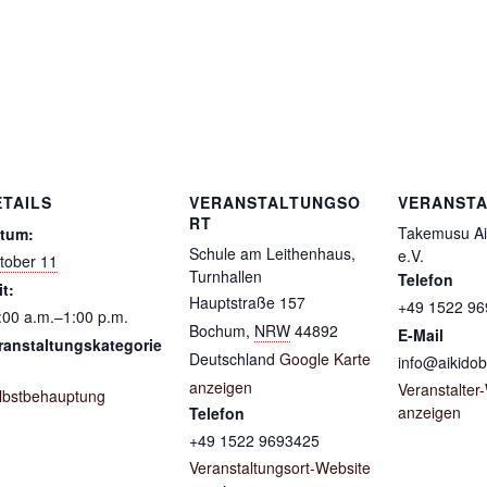
ETAILS
VERANSTALTUNGSO
VERANSTA
RT
Takemusu Ai
tum:
Schule am Leithenhaus,
e.V.
tober 11
Turnhallen
Telefon
it:
Hauptstraße 157
+49 1522 9
:00 a.m.‒1:00 p.m.
Bochum
,
NRW
44892
E-Mail
ranstaltungskategorie
Deutschland
Google Karte
info@aikido
anzeigen
Veranstalter
lbstbehauptung
anzeigen
Telefon
+49 1522 9693425
Veranstaltungsort-Website