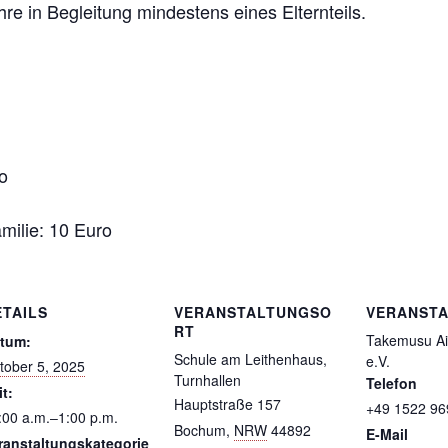
e in Begleitung mindestens eines Elternteils.
o
milie: 10 Euro
ETAILS
VERANSTALTUNGSO
VERANSTA
RT
Takemusu Ai
tum:
Schule am Leithenhaus,
e.V.
tober 5, 2025
Turnhallen
Telefon
it:
Hauptstraße 157
+49 1522 9
:00 a.m.‒1:00 p.m.
Bochum
,
NRW
44892
E-Mail
ranstaltungskategorie