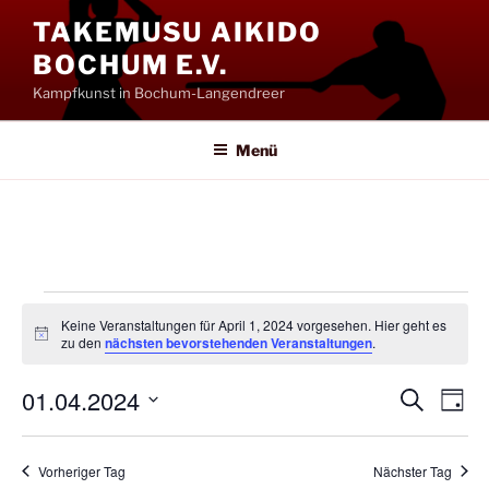
Zum
TAKEMUSU AIKIDO
Inhalt
BOCHUM E.V.
springen
Kampfkunst in Bochum-Langendreer
Menü
Veranstaltungen
Keine Veranstaltungen für April 1, 2024 vorgesehen. Hier geht es
für
H
zu den
nächsten bevorstehenden Veranstaltungen
.
i
April
n
01.04.2024
w
V
V
S
T
e
1,
u
e
e
i
a
D
c
s
2024
g
r
a
r
h
Vorheriger Tag
Nächster Tag
a
e
t