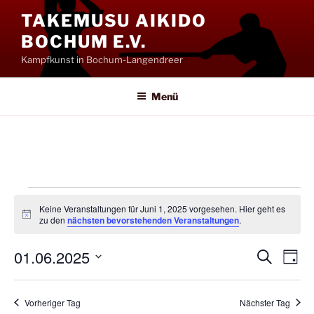
Zum
TAKEMUSU AIKIDO
Inhalt
BOCHUM E.V.
springen
Kampfkunst in Bochum-Langendreer
Menü
Veranstaltungen
Keine Veranstaltungen für Juni 1, 2025 vorgesehen. Hier geht es
für
H
zu den
nächsten bevorstehenden Veranstaltungen
.
i
Juni
n
01.06.2025
w
V
V
S
T
e
1,
u
e
e
i
a
D
c
s
2025
g
r
a
r
h
Vorheriger Tag
Nächster Tag
a
e
t