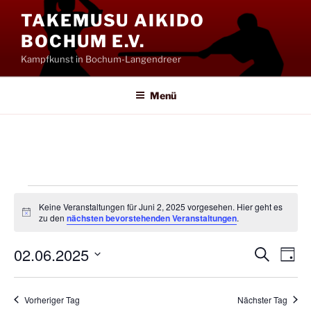
Zum
TAKEMUSU AIKIDO
Inhalt
BOCHUM E.V.
springen
Kampfkunst in Bochum-Langendreer
Menü
Veranstaltungen
Keine Veranstaltungen für Juni 2, 2025 vorgesehen. Hier geht es
für
H
zu den
nächsten bevorstehenden Veranstaltungen
.
i
Juni
n
02.06.2025
w
V
V
S
T
e
2,
u
e
e
i
a
D
c
s
2025
g
r
a
r
h
Vorheriger Tag
Nächster Tag
a
e
t