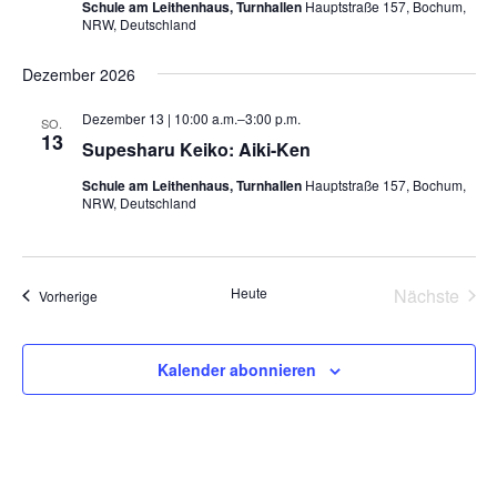
t
Schule am Leithenhaus, Turnhallen
Hauptstraße 157, Bochum,
a
ä
NRW, Deutschland
a
h
l
l
l
t
Dezember 2026
e
u
t
n
Dezember 13 | 10:00 a.m.
‒
3:00 p.m.
n
SO.
u
13
.
Supesharu Keiko: Aiki-Ken
g
n
A
Schule am Leithenhaus, Turnhallen
Hauptstraße 157, Bochum,
g
n
NRW, Deutschland
e
s
n
i
S
c
Heute
Nächste
Veranstaltungen
Vorherige
u
h
Veransta
t
c
Kalender abonnieren
e
h
n
e
-
u
N
n
a