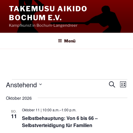
Zum
TAKEMUSU AIKIDO
Inhalt
BOCHUM E.V.
springen
Kampfkunst in Bochum-Langendreer
Menü
Veranstaltungen
Anstehend
V
V
S
L
u
e
e
i
D
c
Oktober 2026
s
r
a
r
h
t
a
e
t
a
e
Oktober 11 | 10:00 a.m.
‒
1:00 p.m.
SO.
n
u
11
n
Selbstbehauptung: Von 6 bis 66 –
s
m
Selbstverteidigung für Familien
s
t
w